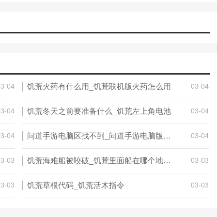
03-04
饥荒火药有什么用_饥荒联机版火药怎么用
03-04
03-04
饥荒冬天之前要准备什么_饥荒左上角电池
03-04
03-04
问道手游电脑区找不到_问道手游电脑版停止运行解决办法 停止运行
03-04
03-03
饥荒海难船被咬破_饥荒里面船在哪个地方做的
03-03
03-03
饥荒草根代码_饥荒活木指令
03-03