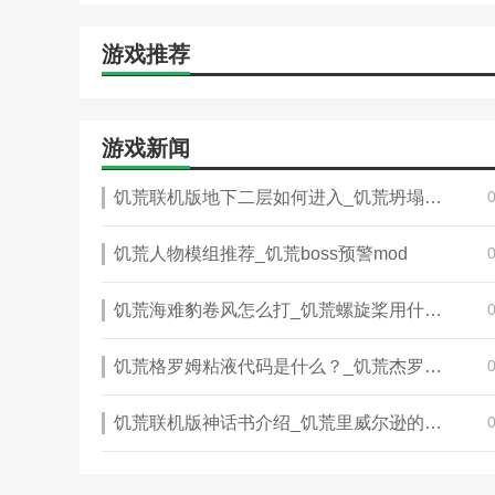
游戏推荐
游戏新闻
饥荒联机版地下二层如何进入_饥荒坍塌的兔洞怎么恢复
饥荒人物模组推荐_饥荒boss预警mod
饥荒海难豹卷风怎么打_饥荒螺旋桨用什么修
饥荒格罗姆粘液代码是什么？_饥荒杰罗姆有什么用
饥荒联机版神话书介绍_饥荒里威尔逊的胡子能长多长