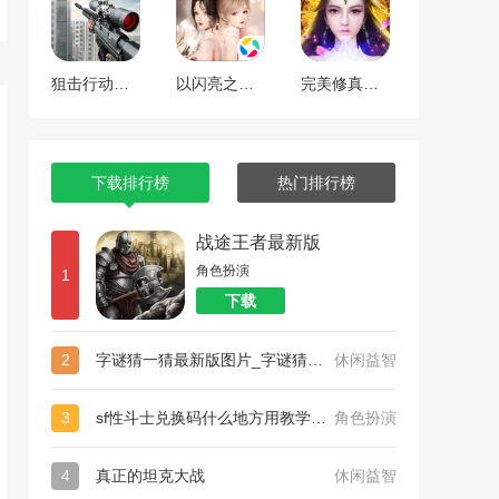
狙击行动代号猎鹰
以闪亮之名最新版
完美修真（附兑换码10000仙石）
下载排行榜
热门排行榜
战途王者最新版
角色扮演
1
下载
2
字谜猜一猜最新版图片_字谜猜一猜最新版
休闲益智
3
sf性斗士兑换码什么地方用教学_sf性斗士（附永久有效兑换码）
角色扮演
4
真正的坦克大战
休闲益智