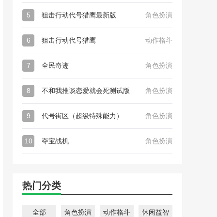
5
狙击行动代号猎鹰最新版
角色扮演
6
狙击行动代号猎鹰
动作格斗
7
全民奇迹
角色扮演
8
不和我推谈恋爱就会死测试版
角色扮演
9
代号街区（超级特殊能力）
角色扮演
10
夺宝战机
角色扮演
热门分类
全部
角色扮演
动作格斗
休闲益智