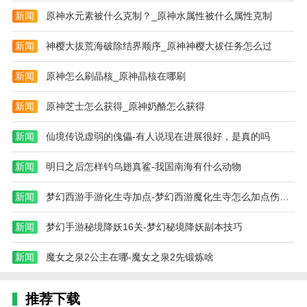
新闻
原神水元素被什么克制？_原神水属性被什么属性克制
新闻
神樱大拔荒海破除结界顺序_原神神樱大祓任务怎么过
新闻
原神怎么刷晶核_原神晶核在哪刷
新闻
原神芝士怎么获得_原神奶酪怎么获得
新闻
仙境传说虚弱的傀儡-有人说现在进展很好，是真的吗
新闻
明日之后怎样钓乌翅真鲨-我国南海有什么动物
新闻
梦幻西游手游化生寺加点-梦幻西游魔化生寺怎么加点伤害高
新闻
梦幻手游秘境降妖16关-梦幻秘境降妖副本技巧
新闻
魔女之泉2公主在哪-魔女之泉2先锻炼啥
推荐下载