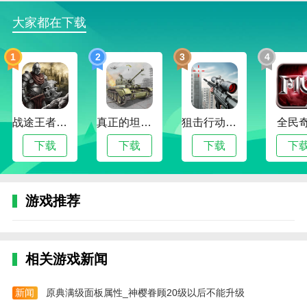
欢射击游戏或者和朋友一起冒险挑战，那么戴夫大战僵
大家都在下载
尸绝对值得一试。
本网站为您提供戴夫大战僵尸正式版手游。欢迎记网
1
2
3
4
站。这个网站是你下载安卓手机app的最佳网站！
战途王者最新版
真正的坦克大战
狙击行动代号猎鹰
全民
下载
下载
下载
下
游戏推荐
相关游戏新闻
新闻
原典满级面板属性_神樱眷顾20级以后不能升级