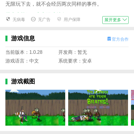
无限玩下去，就不会经历两次同样的事件。
戴夫大战僵尸官方游戏特色
无病毒
无广告
用户保障
展开更多
多样化组合玩法，战略挑战模式，消灭一大波僵尸最终
获胜。
游戏信息
官方合作
无边界可玩的自由炫酷塔防射击活动，打败敌人，取得
更好的效果。
当前版本：1.0.28
开发商：暂无
游戏语言：中文
系统要求：安卓
你要控制戴夫拿起武器和不同的僵尸开者战斗，而这些
僵尸还原了原本的形象。
而且每一个都很狡猾，有的还会装死。你要非常小心，
游戏截图
用战术取胜。
戴夫大战僵尸官方游戏评论
戴夫大战僵尸是一款具有挑战性和趣味性的射击游戏。
其丰富的任务、多样的关卡、精致的画面、逼真的音
效，都为玩家带来了极致的游戏体验。同时，多人在线
模式也为玩家提供了更多互动和社交的机会。如果你喜