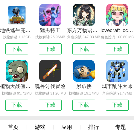
地铁逃生充值入口_地铁逃生
猛男特工
东方万物语最新版
lovecraft locker
找物解谜 1.13GB
找物解谜 25.96MB
角色扮演 347.03 MB
角色扮演 100.80 MB
下载
下载
下载
下载
植物大战僵尸95版
魂兽讨伐冒险
累趴侠
城市乱斗大师
找物解谜 95.72MB
找物解谜 31.20 MB
找物解谜 19.17MB
角色扮演 91.47MB
下载
下载
下载
下载
首页
游戏
应用
排行
专题