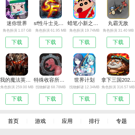
迷你世界
sf性斗士兑换码什么地方用教学_sf性斗士（附永久有效兑换码）
蜡笔小新之小帮手大作战
丸霸无敌
角色扮演 1.07 GB
角色扮演 61.95 MB
角色扮演 19.74MB
角色扮演 31.40 MB
下载
下载
下载
下载
我的魔法英雄伙伴免费版
特殊收容所生存
世界计划
拿下三国2024版
角色扮演 259.00 MB
找物解谜 68.78MB
找物解谜 12.34MB
角色扮演 316.57 MB
下载
下载
下载
下载
首页
游戏
应用
排行
专题