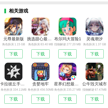
相关游戏
元尊最新版
挑选甜心最新版
布尔玛大冒险1
灵魂潮汐
角色扮演 1.15 GB
角色扮演 83.40 MB
找物解谜 277.20 MB
角色扮演 1.37 GB
下载
下载
下载
下载
卡拉彼丘手游下载_卡拉彼丘手游
贪婪地牢
星界幻想最新版
公牛毁灭城市
角色扮演 334.11MB
角色扮演 456.50MB
角色扮演 235.27 MB
找物解谜 67.47MB
下载
下载
下载
下载