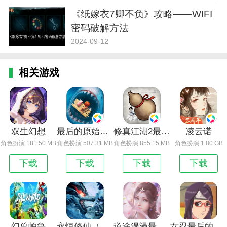
《纸嫁衣7卿不负》攻略——WIFI
密码破解方法
2024-09-12
相关游戏
双生幻想
最后的原始人最新版
修真江湖2最新版
凌云诺
角色扮演 181.50 MB
角色扮演 507.31 MB
角色扮演 855.15 MB
角色扮演 1.80 GB
下载
下载
下载
下载
幻兽帕鲁
永恒修仙（BT-免费花贝代充）
道途漫漫最新版
女忍最后的战争免费版