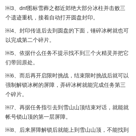
￼3、dnf图标雪葬之都近郊绝大部分冰柱并击败三
个遗迹重机，接着自动打开圆盘封印。
￼4、封印传送后去到圆盘的下面，锤碎冰树就也可
以完成第二个碎片。
￼5、依据什么任务不提示找不到三个火精灵并把它
们带回原处。
￼6、而后再开启限时挑战，结束限时挑战后就可以
强制解锁冰树的屏障，弄碎冰树就能完成任务第三
个碎片。
￼7、再据任务指引去到雪山山顶结束对话，就能就
帐号锁山顶的第一层屏障。
￼8、后来屏障解锁后就能上到雪山山顶，不能找到