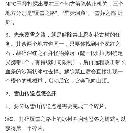
NPC玉霞打探出要在三个地方解除禁止机关，三个
地方分别是“覆雪之路”、“星荧洞窟”、“雪葬之都·近
郊”。
3、先来覆雪之路，就是解除禁止忍冬花古树的任
务。其余两个地方也同一，只要你找到4个深红之
石，敲碎深红之石并怪物掉落（隔一段时间明确定
义携带1个，有持续时间限制），后再远程攻击带长
血条的沙漏状冰柱去掉。解除禁止后会直接出现一
个橙色的机械球，启动后它，它会飞向山顶。
2、
雪山传送点怎么开
1、要传送雪山传送点是需要完成三个碎片。
￼2、打碎覆雪之路上的冰树并启动忍冬之树就可以
获得第一个碎片。