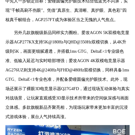
中先人一步锁定目标；爱瞳圆偏光护眼技术结合低蓝光不闪屏，实
现”千帧高刷不伤眼”。凭借”真原生、真清晰、真护眼、真色彩”四
核真千帧组合，AGP257FT成为体验区当之无愧的人气焦点。
另外几款旗舰级新品同样实力圈粉。爱攻AGON 5K双模电竞显
示器AGP277KX支持5K@180Hz与QHD@350Hz双模切换，从4K升
级到5K，画面更细腻通透，并搭载1ms GTG、DeltaE<1专业级色
准、低输入延迟与实时暗部增强；爱攻AGON 4K双模电竞显示器
AG276UZ则支持4K@240Hz与FHD@480Hz双模切换，同样具备1ms
GTG、DeltaE<1专业色准，并配备爱瞳圆偏光护眼技术。此外，现
场还展示了裸眼3D电竞显示器Q27G4FD，通过现场互动体验与真实
对战场景，让玩家直观感受3D显示技术所带来的空间纵深感与画面
立体感。多款旗舰新品齐聚亮相，为现场玩家带来更加丰富的沉浸
式游戏体验，展台人气持续高涨。