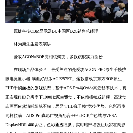
冠捷科技OBM显示器BU中国区B2C销售总经理
林为康先生发表演讲
爱攻AGON×BOE亮相核聚变，多款旗舰实力圈粉
在现场产品体验区，最受关注的是爱攻AGON PRO原生千帧护
眼电竞显示器·满血好战版AGP257FT。这款搭载京东方BOE原生
FHD千帧面板的旗舰机型，基于ADS Pro与Oxide高迁移率技术，真
正实现FHD分辨率下1000Hz原生驱动，不依赖插帧或超频，高速动
态画面依然清晰细腻不糊，尽显”FHD真千帧”竞技优势。色彩画质
同样拉满，ADS Pro真彩广视角配合99% sRGB广色域与VESA
DisplayHDR 400认证，色彩通透细腻，实时暗部增强让玩家在阴影