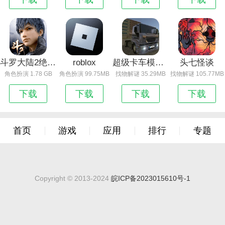
斗罗大陆2绝世唐门（双生武魂百万充）
roblox
超级卡车模拟驾驶
头七怪谈
角色扮演 1.78 GB
角色扮演 99.75MB
找物解谜 35.29MB
找物解谜 105.77MB
下载
下载
下载
下载
首页
游戏
应用
排行
专题
Copyright © 2013-2024
皖ICP备2023015610号-1