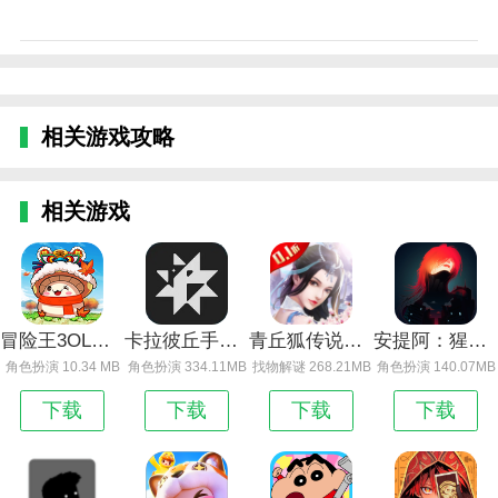
相关游戏攻略
相关游戏
冒险王3OL（全屏吸怪撸万充）
卡拉彼丘手游下载_卡拉彼丘手游
青丘狐传说演员表_青丘狐传说
安提阿：猩红海湾
角色扮演 10.34 MB
角色扮演 334.11MB
找物解谜 268.21MB
角色扮演 140.07MB
下载
下载
下载
下载